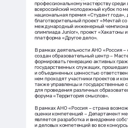
профессиональному мастерству среди 
всероссийский молодежный кубок по м
национальная премия «Студент года»,
благотворительный проект «Мечтай со 
международный инженерный чемпионат
олимпиада Junior», проект «Хакатоны и
платформа «Другое дело».
В рамках деятельности АНО «Россия – 
создан образовательный центр – Маст
формировать генерацию активных граж
государственных служащих, прошедши
и объединенных ценностью ответственн
нем проходят участники проектов и ко
также управленцы и государственные 
для проведения различных образовате
форума «Территория смыслов».
В рамках АНО «Россия – страна возмож
оценки компетенций – Департамент ме
является разработка и внедрение соб
и деловых компетенций во все конкурс