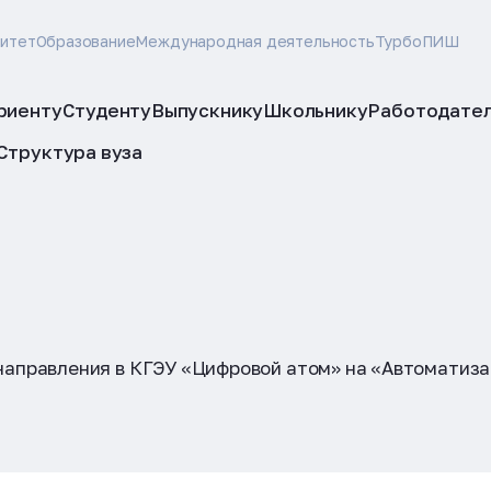
ситет
Образование
Международная деятельность
ТурбоПИШ
риенту
Студенту
Выпускнику
Школьнику
Работодате
Структура вуза
 направления в КГЭУ «Цифровой атом» на «Автоматиза