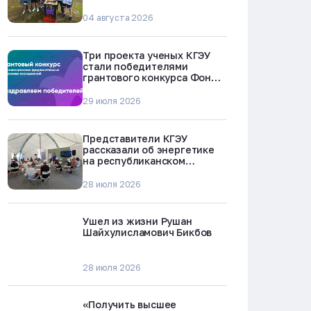
БРЕСТ-300 в Северске
04 августа 2026
Три проекта ученых КГЭУ
стали победителями
грантового конкурса Фонда
науки и технологий
Республики Татарстан
29 июля 2026
Представители КГЭУ
рассказали об энергетике
на республиканском
молодежном форуме
«Профессии будущего»
28 июля 2026
Ушел из жизни Рушан
Шайхулисламович Бикбов
28 июля 2026
«Получить высшее