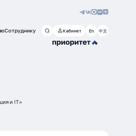
лю
Сотруднику
Кабинет
En
中文
ция и IT»