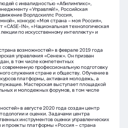
людей с инвалидностью «Абилимпикс»,
енеджменту «Управляй!», Российская
 движение Ворлдскиллс Россия,
мной», конкурс «Моя страна – моя Россия»,
 «CASE-IN», «Национальная технологическая
 лекции по искусственному интеллекту» и
страна возможностей» в феврале 2019 года
ерская управления «Сенеж». Он призван
дан, в том числе компетентных
х современную профессиональную подготовку
ого служения стране и обществу. Обучение в
нкурсов платформы, активная молодежь, а
служащие. Мастерская выступает площадкой
льных и молодежных форумов, в том числе
ностей» в августе 2020 года создан центр
тодологии и оценки. Задачами центра
ственных инструментов оценки управленческих
ы и проекты платформы «Россия – страна