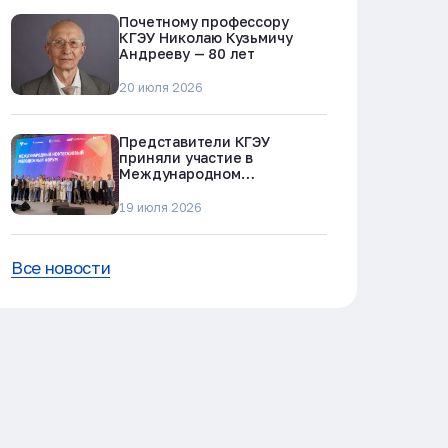
Почетному профессору
КГЭУ Николаю Кузьмичу
Андрееву — 80 лет
20 июля 2026
Представители КГЭУ
приняли участие в
Международном
нефтегазовом молодежном
форуме в Альметьевске
19 июля 2026
Все новости