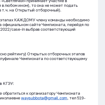
а «Светлячки» принимает участие в
 в любом ином), то она не может подать
в т.ч. на Открытый отборочный).
х этапах КАЖДОМУ члену команды необходимо
а официальном сайте Чемпионата, перейдя по
ion/2022/case-in выбрав соответствующий
асно рейтингу) Открытых отборочных этапов
полуфинале Чемпионата по соответствующему
в КГЭУ:
е обратиться к организатору Чемпионата
Николаевне
waysubbota@gmail.com
, тел 519-