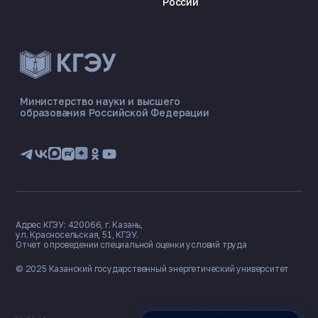
России
ЭНЕРГОКОД — ПОМОЩНИК КГЭУ
ONLINE ·
Министерство науки и высшего
образования Российской Федерации
🎓 Институты
📋 Приёмная комиссия
🏠 Общежитие
🧮 Баллы и направления
Адрес КГЭУ: 420066, г. Казань,
ул. Красносельская, 51, КГЭУ.
Отчет о проведении специальной оценки условий труда
© 2025 Казанский государственный
энергетический университет