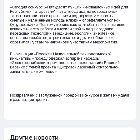
«Сегодня конкурс „«Пятьдесят лучших инновационных идей для
Республики Татарстан»“ – это площадка, на которой юный
талант находит свое признание и поддержку. Именно вы –
смелые и увлеченные молодые люди – определяете успех и
будущее науки. Поэтому крайне важно, чтобы вы были активно
вовлечены в эту работу и вносили свой вклад в создание
передовых технологий в медицине, экологии, энергетике,
сельском хозяйстве, строительстве и других областях», -
обратился Рустам Минниханов к участникам мероприятия.
В номинации «Проекты Национальной технологической
инициативы» победу одержал аспирант кафедры
«Электроснабжение промышленных предприятий» Василий
Басенко с темой проекта «Цифровой лазерный контрольно-
заявительный комплекс».
Поздравляем с заслуженной победой в конкурсе и желаем удачи
в реализации проекта!
Другие новости