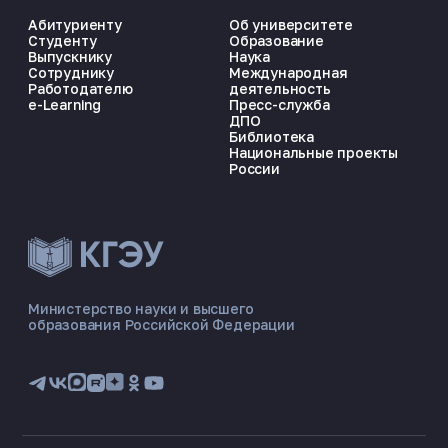
Абитуриенту
Об университете
Студенту
Образование
Выпускнику
Наука
Сотруднику
Международная
Работодателю
деятельность
e-Learning
Пресс-служба
ДПО
Библиотека
Национальные проекты
России
ЭНЕРГОКОД — ПОМОЩНИК КГЭУ
ONLINE ·
Министерство науки и высшего
образования Российской Федерации
🎓 Институты
📋 Приёмная комиссия
🏠 Общежитие
🧮 Баллы и направления