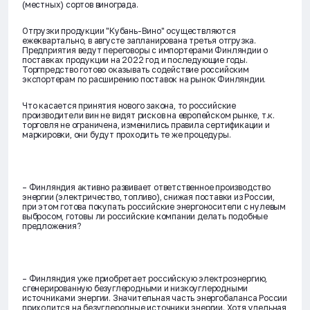
(местных) сортов винограда.
Отгрузки продукции "Кубань-Вино" осуществляются
ежеквартально, в августе запланирована третья отгрузка.
Предприятия ведут переговоры с импортерами Финляндии о
поставках продукции на 2022 год и последующие годы.
Торгпредство готово оказывать содействие российским
экспортерам по расширению поставок на рынок Финляндии.
Что касается принятия нового закона, то российские
производители вин не видят рисков на европейском рынке, т.к.
торговля не ограничена, изменились правила сертификации и
маркировки, они будут проходить те же процедуры.
– Финляндия активно развивает ответственное производство
энергии (электричество, топливо), снижая поставки из России,
при этом готова покупать российские энергоносители с нулевым
выбросом, готовы ли российские компании делать подобные
предложения?
– Финляндия уже приобретает российскую электроэнергию,
сгенерированную безуглеродными и низкоуглеродными
источниками энергии. Значительная часть энергобаланса России
приходится на безуглеродные источники энергии. Хотя удельная