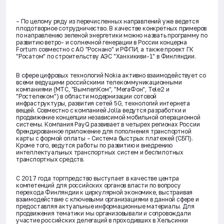
– По целому ряду из перечисленных направлений уже ведется
плодотворное сотрудничество. В качестве конкретных примеров
по направлению зеленой энергетики можно назвать программу по
развитию ветро- и солнечной генерации в России концерна
Fortum совместно с АО "Роснано" и РФПИ, а также проект ГК
"Росатом" по строительству АЭС "Ханхикиви-1" в Финляндии.
В сфере цифровых технологий Nokia активно взаимодействует со
всеми ведущими российскими телекоммуникационными
компаниями (МТС, "ВымпелКом", "МегаФон", Tele2 и
"Ростелеком") в области модернизации сотовой
инфраструктуры, развития сетей 5G, технологий интернета
вещей. Совместно с компанией Jolla ведутся разработки и
продвижение концепции независимой мобильной операционной
системы. Компания PayQ развивает в четырех регионах России
брендированное приложение для пополнения транспортной
карты с формой оплаты – Система быстрых платежей (СБП).
Кроме того, ведутся работы по развитию и внедрению
интеллектуальных транспортных систем и беспилотных
транспортных средств.
С 2017 года торгпредство выступает в качестве центра
компетенций для российских органов власти по вопросу
перехода Финляндии к циркулярной экономике, выстраивая
взаимодействие с ключевыми организациями в данной сфере и
предоставляя актуальные информационные материалы. Для
продвижения тематики мы организовывали и сопровождали
участие российских делегаций в проходивших в Хельсинки