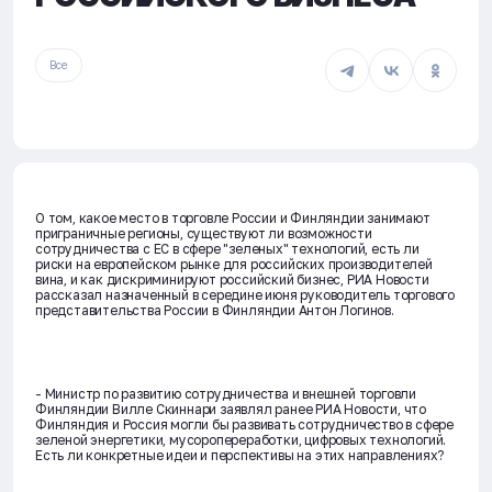
Все
О том, какое место в торговле России и Финляндии занимают
приграничные регионы, существуют ли возможности
сотрудничества с ЕС в сфере "зеленых" технологий, есть ли
риски на европейском рынке для российских производителей
вина, и как дискриминируют российский бизнес, РИА Новости
рассказал назначенный в середине июня руководитель торгового
представительства России в Финляндии Антон Логинов.
- Министр по развитию сотрудничества и внешней торговли
Финляндии Вилле Скиннари заявлял ранее РИА Новости, что
Финляндия и Россия могли бы развивать сотрудничество в сфере
зеленой энергетики, мусоропереработки, цифровых технологий.
Есть ли конкретные идеи и перспективы на этих направлениях?