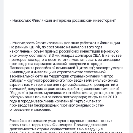
– Насколько Финляндия интересна российским инвесторам?
– Многие российские компании успешно работают в Финляндии.
По данным ЦБ РФ, по состоянию на начало этого года
накопленный объем прямых российских инвестиций в финскую
экономику составлял 3,3 миллиарда долларов США. В качестве
примеров последнего десятилетия можно назвать организацию
производства фармацевтической продукции в городе
Лаппеенранта российской компанией "Цитомед"; экспорт услуг в
Финляндию и инвестиции в строительство собственной
терминальной сети на территории страны компании "Нитро
Сибирь" – крупного российского производителя эмульсионных
взрывчатых материалов для горнодобывающих предприятий и
компаний, ведущих строительные работы; создание компанией
"Яндекс" в финском муниципалитете Мянтсяля дата-центра для
обслуживания клиентов поискового сервера; открытие в 2019
году в городе Савонлинна компанией "Аргус-Спектр"
производства беспроводных противопожарных систем
оповещения и спасения.
Российские компании участвуют в крупных промышленных
проектах на территории Финляндии. Производственную
деятельность в стране осуществляют такие ведущие