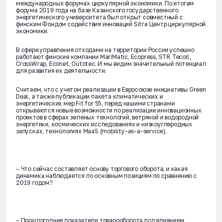
международных форумах циркулярной экономики. По итогам
форума 2019 года на базе Казанского государственного
энергетического университета был открыт совместный с
финским Фондом содействия инноваций Sitra Центр циркулярной
экономики.
В сфере управления отходами на территории России успешно
работают финские компании MariMatic, Ecopress, STR Tecoil,
CrossWrap, Econet, Outotec. И мы видим значительный потенциал
для развития их деятельности.
Считаем, что с учетом реализации в Евросоюзе инициативы Green
Deal, а также публикации пакета климатических и
энергетических мер Fit for 55, перед нашими странами
открываются новые возможности по реализации инновационных
проектов в сферах зеленых технологий, ветряной и водородной
энергетики, космических исследованиях и низкоуглеродных
запусках, технологиях MaaS (mobility-as-a-service).
– Что сейчас составляет основу торгового оборота, и какая
динамика наблюдается по основным позициям по сравнению с
2019 годом?
– Прошлогодние показатели товарооборота под влиянием