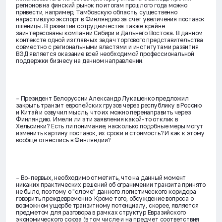
регионов на финский рынок по итогам прошлого года можно
привести, например, Тамбовскую область, существенно
нарастившую экспорт в Финляндию за счет увеличения поставок
пшеницы. В развитии сотрудничества также крайне
заинтересованы компании Сибири и Дальнего Востока. В данном
контексте одной из главных задач торгового представительства
совместно с региональными властями и институтами развития
ВЭД является оказание всей необходимой профессиональной
поддержки бизнесу на данном направлении.
– Президент Белоруссии Александр Лукашенко предложил
закрыть транзит европейских грузов через республику в Россию
и Китай и озвучил мысль, что их можно перенаправить через
Финляндию. Имели ли эти заявления какой-то отклик в
Хельсинки? Есть ли понимание, насколько подобные меры могут
изменить картину поставок, их сроки и стоимость? И как к этому
вообще отнеслись в Финляндии?
– Во-первых, необходимо отметить, что на данный момент
никаких практических решений об ограничении транзита принято
не было, поэтому о "сломе" данного логистического коридора
говорить преждевременно. Кроме того, обсуждение вопроса о
возможном ущербе транзитному потенциалу, скорее, является
предметом для разговора в рамках структур Евразийского
экономического союза (в том числе и на предмет соответствия