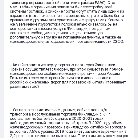
таких мер нормам торговой политики в рамках ЕАЭС). Столь
масштабные ограничения повлекли бы перестройку всей
системы поставок, и финские порты могут стать лишь одним из
вариантов (пока неизвестно, насколько выгодно это было бы по
сравнению с другими альтернативными маршрутами). Конечно
же, увеличение грузопотока положительно сказалось бы на
секторе логистических услуг в Финляндии, но в данном
контексте необходимо оценивать еще и возможную
дополнительную нагрузку на пограничные пункты, а также на
железнодорожные, автодорожные и портовые мощности СЗФО.
– Китай входит в четверку торговых партнеров Финляндии.
Транзит осуществляется морем, при этом существует прямое
железнодорожное сообщение между странами через Россию.
Есть ли интерес со стороны Хельсинки к использованию
российских железных дорог для поставок из Китая? Что мешает
развитию этого?
– Согласно статистическим данным, сейчас доля ж/д
транспорта в обслуживании торговли Финляндии с КНР
составляет не более 5%, однако в 2020-2021 годах
наблюдается явный положительный тренд. В 2020 году объем
железнодорожных перевозок в финляндско-китайской торговле
вырос на 57,5% к уровню 2019 года в натуральном выражении и в
2,2 раза – в стоимостном выражении. По итогам четырех месяцев