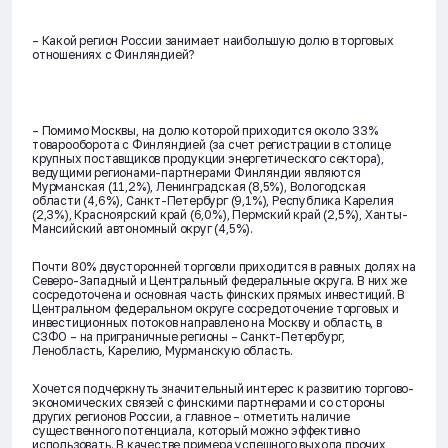
– Какой регион России занимает наибольшую долю в торговых
отношениях с Финляндией?
– Помимо Москвы, на долю которой приходится около 33%
товарооборота с Финляндией (за счет регистрации в столице
крупных поставщиков продукции энергетического сектора),
ведущими регионами-партнерами Финляндии являются
Мурманская (11,2%), Ленинградская (8,5%), Вологодская
области (4,6%), Санкт-Петербург (9,1%), Республика Карелия
(2,3%), Красноярский край (6,0%), Пермский край (2,5%), Ханты-
Мансийский автономный округ (4,5%).
Почти 80% двусторонней торговли приходится в равных долях на
Северо-Западный и Центральный федеральные округа. В них же
сосредоточена и основная часть финских прямых инвестиций. В
Центральном федеральном округе сосредоточение торговых и
инвестиционных потоков направлено на Москву и область, в
СЗФО – на приграничные регионы – Санкт-Петербург,
Ленобласть, Карелию, Мурманскую область.
Хочется подчеркнуть значительный интерес к развитию торгово-
экономических связей с финскими партнерами и со стороны
других регионов России, а главное – отметить наличие
существенного потенциала, который можно эффективно
использовать. В качестве примера успешного выхода прочих