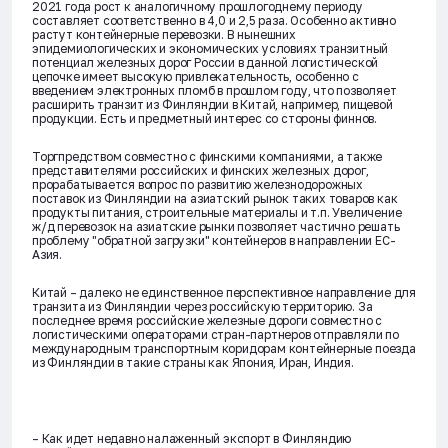
2021 года рост к аналогичному прошлогоднему периоду
составляет соответственно в 4,0 и 2,5 раза. Особенно активно
растут контейнерные перевозки. В нынешних
эпидемиологических и экономических условиях транзитный
потенциал железных дорог России в данной логистической
цепочке имеет высокую привлекательность, особенно с
введением электронных пломб в прошлом году, что позволяет
расширить транзит из Финляндии в Китай, например, пищевой
продукции. Есть и предметный интерес со стороны финнов.
Торгпредством совместно с финскими компаниями, а также
представителями российских и финских железных дорог,
прорабатывается вопрос по развитию железнодорожных
поставок из Финляндии на азиатский рынок таких товаров как
продукты питания, строительные материалы и т.п. Увеличение
ж/д перевозок на азиатские рынки позволяет частично решать
проблему "обратной загрузки" контейнеров в направлении ЕС-
Азия.
Китай – далеко не единственное перспективное направление для
транзита из Финляндии через российскую территорию. За
последнее время российские железные дороги совместно с
логистическими операторами стран-партнеров отправляли по
международным транспортным коридорам контейнерные поезда
из Финляндии в такие страны как Япония, Иран, Индия.
– Как идет недавно налаженный экспорт в Финляндию