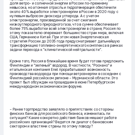
доля ветро- и солнечной энергии в России по-прежнему
невысока, но атомная отрасль и гидрогенерация обеспечили
около 40 % выработки электроэнергии в России в 2020 году с
нулевым выбросом диоксида углерода. А с учетом
электроэнергии, произведенной за счет сжигания
низкоуглеродного природного газа, что в сумме обеспечивает
более 75% выработки всей электроэнергии в стране, Россия по
этому показателю опережает большинство стран мира, включая
США, Германию и Китай. При этом новая Энергетическая
стратегия России до 2035 года предусматривает дальнейшую
трансформацию топливно-энергетического комплекса в рамках
задачи перехода к "климатической нейтральности".
Кроме того, Россия в ближайшее время будет готова предложить
Финляндии и "зеленый" водород. В частности, "Роснано" и
итальянская компания Enel прорабатывают возможность
производства водорода при помощи ветроэнергии в соседнем с
Финляндией российском регионе – Мурманской области. Это
проект был обсужден на прошедшем в июне Петербургском
международном экономическом форуме.
– Ранее торгпредство заявляло о препятствиях со стороны
финских банков для российского бизнеса, изменилась ли
ситуация? Какие конкретно действия банков мешают работе
российских организаций? Ведется ли диалог с банковским
сектором и властями страны по этому поводу?