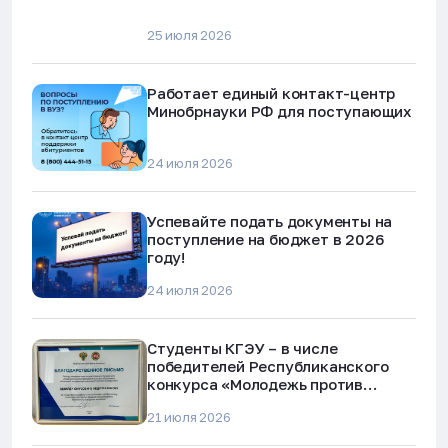
25 июля 2026
Работает единый контакт-центр
Минобрнауки РФ для поступающих
24 июля 2026
Успевайте подать документы на
поступление на бюджет в 2026
году!
24 июля 2026
Студенты КГЭУ – в числе
победителей Республиканского
конкурса «Молодежь против
наркотиков и телефонного
21 июля 2026
мошенничества»