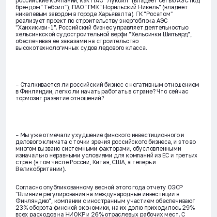
российские компании, как ПАО "Лукойл" (владеет сетью АЗС под
брендом "Тебоил"); ПАО "ГМК "Норильский Никель" (владеет
никелевым заводом в городе Харьявалта). ГК "Росатом"
реализует проект по строительству энергоблока АЭС
"Ханхикиви-1". Российский бизнес управляет деятельностью
хельсинкской судостроительной верфи "Хельсинки Шипъярд",
обеспечивая ее заказами на строительство
высокотехнологичных судов ледового класса.
– Сталкивается ли российский бизнес с негативным отношением
в Финляндии, легко ли начать работать в стране? Что сейчас
тормозит развитие отношений?
– Мы уже отмечали ухудшение финского инвестиционного и
делового климата с точки зрения российского бизнеса, и это во
многом вызвано системными факторами, обусловленными
изначально неравными условиями для компаний из ЕС и третьих
стран (в том числе России, Китая, США, а теперь и
Великобритании).
Согласно опубликованному весной этого года отчету ОЭСР
"Влияние регулирования на международные инвестиции в
Финляндию", компании с иностранным участием обеспечивают
23% оборота финской экономики, на их долю приходилось 29%
всех расходов на НИОКР и 26% отраслевых рабочих мест. С