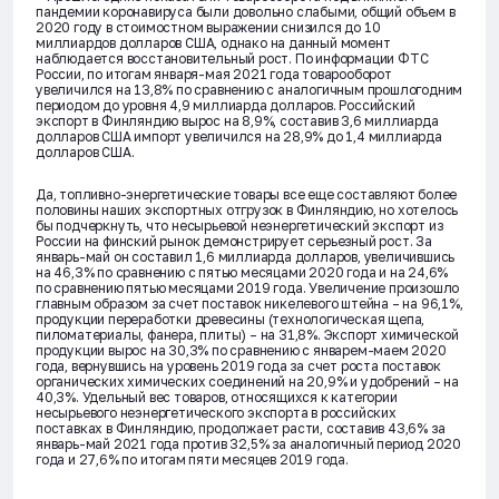
пандемии коронавируса были довольно слабыми, общий объем в
2020 году в стоимостном выражении снизился до 10
миллиардов долларов США, однако на данный момент
наблюдается восстановительный рост. По информации ФТС
России, по итогам января-мая 2021 года товарооборот
увеличился на 13,8% по сравнению с аналогичным прошлогодним
периодом до уровня 4,9 миллиарда долларов. Российский
экспорт в Финляндию вырос на 8,9%, составив 3,6 миллиарда
долларов США импорт увеличился на 28,9% до 1,4 миллиарда
долларов США.
Да, топливно-энергетические товары все еще составляют более
половины наших экспортных отгрузок в Финляндию, но хотелось
бы подчеркнуть, что несырьевой неэнергетический экспорт из
России на финский рынок демонстрирует серьезный рост. За
январь-май он составил 1,6 миллиарда долларов, увеличившись
на 46,3% по сравнению с пятью месяцами 2020 года и на 24,6%
по сравнению пятью месяцами 2019 года. Увеличение произошло
главным образом за счет поставок никелевого штейна – на 96,1%,
продукции переработки древесины (технологическая щепа,
пиломатериалы, фанера, плиты) – на 31,8%. Экспорт химической
продукции вырос на 30,3% по сравнению с январем-маем 2020
года, вернувшись на уровень 2019 года за счет роста поставок
органических химических соединений на 20,9% и удобрений – на
40,3%. Удельный вес товаров, относящихся к категории
несырьевого неэнергетического экспорта в российских
поставках в Финляндию, продолжает расти, составив 43,6% за
январь-май 2021 года против 32,5% за аналогичный период 2020
года и 27,6% по итогам пяти месяцев 2019 года.