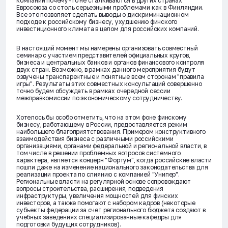
компании почему-то не сталкиваются в других странах
Евросоюза со столь серьезными проблемами как в Финляндии.
Все это позволяет сделать выводы о дискриминационном
подходе к российскому бизнесу, ухудшению финского
инвестиционного климата в целом для российских компаний.
В настоящий момент мы намерены организовать совместный
семинар с участием представителей официальных кругов,
бизнеса и центральных банков и органов финансового контроля
двух стран. Возможно, в рамках данного мероприятия будут
озвучены транспарентные и понятные всем сторонам "правила
игры". Результаты этих совместных консультаций совершенно
точно будем обсуждать в рамках очередной сессии
межправкомиссии по экономическому сотрудничеству.
Хотелось бы особо отметить, что на этом фоне финскому
бизнесу, работающему в России, предоставляется режим
наибольшего благоприятствования. Примером конструктивного
взаимодействия бизнеса с различными российскими
организациями, органами федеральной и региональной власти, в
том числе в решении проблемных вопросов системного
характера, является концерн "Фортум", когда российские власти
пошли даже на изменение национального законодательства для
реализации проекта по слиянию с компанией "Унипер".
Региональные власти на регулярной основе сопровождают
вопросы строительства, расширения, подведения
инфраструктуры, увеличения мощностей для финских
инвесторов, а также помогают с набором кадров (некоторые
субъекты федерации за счет регионального бюджета создают в
учебных заведениях специализированные кафедры для
подготовки будущих сотрудников).