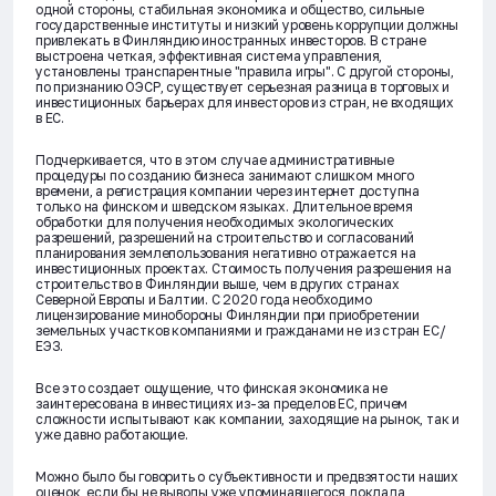
одной стороны, стабильная экономика и общество, сильные
государственные институты и низкий уровень коррупции должны
привлекать в Финляндию иностранных инвесторов. В стране
выстроена четкая, эффективная система управления,
установлены транспарентные "правила игры". С другой стороны,
по признанию ОЭСР, существует серьезная разница в торговых и
инвестиционных барьерах для инвесторов из стран, не входящих
в ЕС.
Подчеркивается, что в этом случае административные
процедуры по созданию бизнеса занимают слишком много
времени, а регистрация компании через интернет доступна
только на финском и шведском языках. Длительное время
обработки для получения необходимых экологических
разрешений, разрешений на строительство и согласований
планирования землепользования негативно отражается на
инвестиционных проектах. Стоимость получения разрешения на
строительство в Финляндии выше, чем в других странах
Северной Европы и Балтии. С 2020 года необходимо
лицензирование минобороны Финляндии при приобретении
земельных участков компаниями и гражданами не из стран ЕС/
ЕЭЗ.
Все это создает ощущение, что финская экономика не
заинтересована в инвестициях из-за пределов ЕС, причем
сложности испытывают как компании, заходящие на рынок, так и
уже давно работающие.
Можно было бы говорить о субъективности и предвзятости наших
оценок, если бы не выводы уже упоминавшегося доклада,