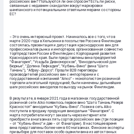
российских вин? Пользуются ли они спросом? Есть ли риски,
связанные с недавним скандалом вокруг маркировки
шампанского и потенциальными ответными мерами со стороны
ЕС?
– Это очень интересный проект. Начиналось все с того, что в
марте 2020 года в Хельсинки в посольстве России в Финляндии
состоялась презентация и дегустация краснодарских вин для
профессионалов рынка и импортеров, организованная совместно
торгпредством России в Финляндии с Корпорацией развития
Краснодарского края. Были представлены вина предприятий
"Фанагория", "Усадьба Дивноморское", "Винодельческий дом
Бюрнье", "Долина Лефкадия", "Кубань-Вино" (вина "Шато
Тамань"), "Абрау-Дюрсо". Прошли В2В переговоры
производителей российских вин с импортерами и с
государственной компанией "Алко" – монополистом розничной
торговли алкогольной продукцией; были намечены дальнейшие
шаги российских виноделов по выходу на рынок Финляндии.
В результате, в январе 2021 года в магазинах государственной
розничной сети Alko появилось первое вино "Шато Тамань Резерв
Красностоп" винодельни "Кубань-Вино". Позже в сеть Alko
поступила в продажу продукция винодельни "Фанагория". С
марта потребители могут заказать через интернет или
приобрести в магазинах пять сортов российских вин (три позиции
– от "Кубань-Вино" и две – от Фанагории). В настоящее время
вина представлены более чем в 60 магазинах. Финские эксперты
при выборе для поставок особо оценили вина из автохтонных