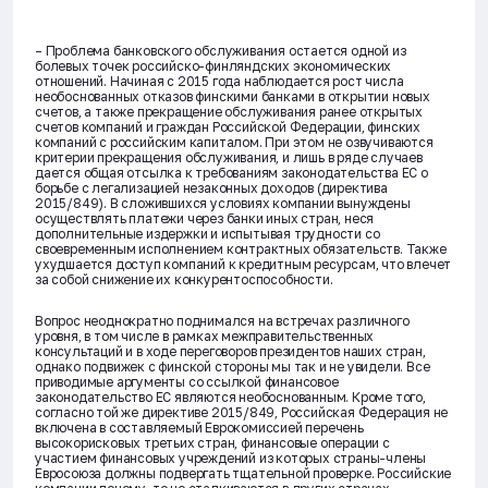
– Проблема банковского обслуживания остается одной из
болевых точек российско-финляндских экономических
отношений. Начиная с 2015 года наблюдается рост числа
необоснованных отказов финскими банками в открытии новых
счетов, а также прекращение обслуживания ранее открытых
счетов компаний и граждан Российской Федерации, финских
компаний с российским капиталом. При этом не озвучиваются
критерии прекращения обслуживания, и лишь в ряде случаев
дается общая отсылка к требованиям законодательства ЕС о
борьбе с легализацией незаконных доходов (директива
2015/849). В сложившихся условиях компании вынуждены
осуществлять платежи через банки иных стран, неся
дополнительные издержки и испытывая трудности со
своевременным исполнением контрактных обязательств. Также
ухудшается доступ компаний к кредитным ресурсам, что влечет
за собой снижение их конкурентоспособности.
Вопрос неоднократно поднимался на встречах различного
уровня, в том числе в рамках межправительственных
консультаций и в ходе переговоров президентов наших стран,
однако подвижек с финской стороны мы так и не увидели. Все
приводимые аргументы со ссылкой финансовое
законодательство ЕС являются необоснованным. Кроме того,
согласно той же директиве 2015/849, Российская Федерация не
включена в составляемый Еврокомиссией перечень
высокорисковых третьих стран, финансовые операции с
участием финансовых учреждений из которых страны-члены
Евросоюза должны подвергать тщательной проверке. Российские