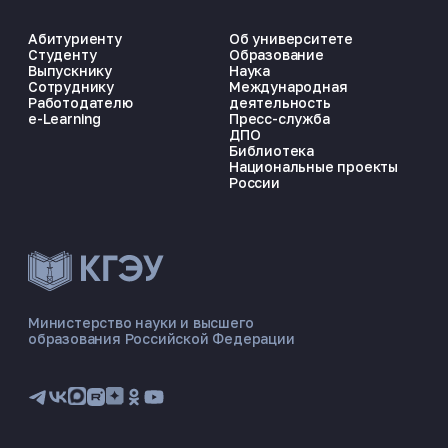
Абитуриенту
Об университете
Студенту
Образование
Выпускнику
Наука
Сотруднику
Международная
Работодателю
деятельность
e-Learning
Пресс-служба
ДПО
Библиотека
Национальные проекты
России
ЭНЕРГОКОД — ПОМОЩНИК КГЭУ
ONLINE ·
Министерство науки и высшего
образования Российской Федерации
🎓 Институты
📋 Приёмная комиссия
🏠 Общежитие
🧮 Баллы и направления