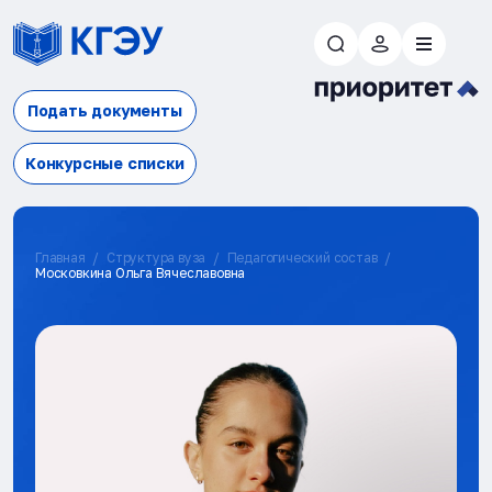
Подать документы
Конкурсные списки
Главная
Структура вуза
Педагогический состав
Московкина Ольга Вячеславовна