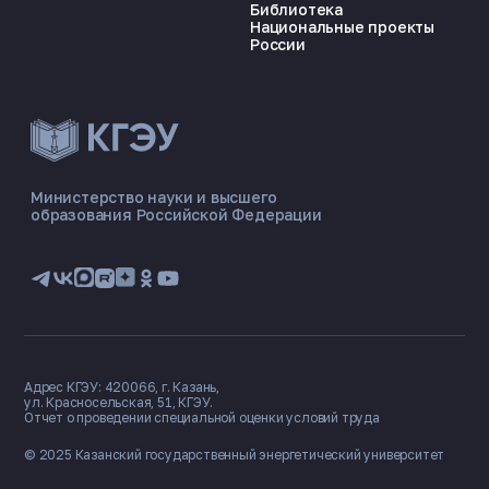
Библиотека
Национальные проекты
России
ЭНЕРГОКОД — ПОМОЩНИК КГЭУ
ONLINE ·
Министерство науки и высшего
образования Российской Федерации
🎓 Институты
📋 Приёмная комиссия
🏠 Общежитие
🧮 Баллы и направления
Адрес КГЭУ: 420066, г. Казань,
ул. Красносельская, 51, КГЭУ.
Отчет о проведении специальной оценки условий труда
© 2025 Казанский государственный
энергетический университет