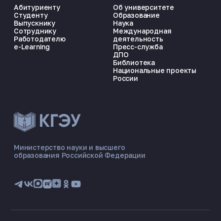
Абитуриенту
Об университете
Студенту
Образование
Выпускнику
Наука
Сотруднику
Международная
Работодателю
деятельность
e-Learning
Пресс-служба
ДПО
Библиотека
Национальные проекты
России
ЭНЕРГОКОД — ПОМОЩНИК КГЭУ
ONLINE ·
Министерство науки и высшего
образования Российской Федерации
🎓 Институты
📋 Приёмная комиссия
🏠 Общежитие
🧮 Баллы и направления