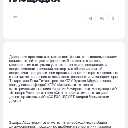
Все
Дискуссия проходила в смешанном формате – с использованием
возможностей видеоконференции. В качестве спикеров
мероприятия выступили ученые-энергетики, специалисты
энергетических компаний, эксперты в области атомной
энергетики, представители профильных министерств и ведомств,
в том числе начальник отдела электроэнергетики минпромторга
Татарстана Лена Титова, ректор КГЭУ Эдвард Абдуллазянов,
заведующая кафедрой КГЭУ «Атомные и тепловые
электрические станции» Наталия Чичирова, топ-менеджеры АО
«Концерн Росэнергоатом» «Смоленская атомная станция»,
директор филиала АО «СО ЕЭС» РДУ РТ Андрей Большаков и
другие.
Эдвард Абдуллазянов отметил, что необходимость общей
дискуссионной площадки по проблемам энергетики назрела