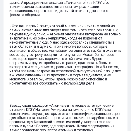
давно. А предпринимательская «Точка кипения» КГЭУ с ее
техническими возможностями и опытом реализации
инновационных проектов - идеальный вариант для такого
формата общения.
- Это наш первый опыт, который мы решили начать с одной из
самых актуальных для энергетики тем, - отметил ректор КГЭУ,
открывая дискуссию. – Атомная энергетика интересна не только
энергетикам, но очень неприятно, когда ее поднимают
некомпетентные люди. У нас здесь собрались специалисты в
этой области, и я думаю, что на многие вопросы, которые
возникают в обществе, мы найдем сегодня ответы. Хотя охватить
все за одну встречу вряд ли не получится. Может быть, через
некоторое время мы вернемся к этой тематике. Будем
поднимать и другие проблемы отрасли, приглашать больше
экспертов и специалистов, расширять географию. Но я бы хотел,
чтобы все наши встречи на отраслевой дискуссионной площадке
в «Точке кипения» КГЭУ проходили в формате диалога, а не
монолога. Хотел бы, чтобы здесь можно было спокойно и
компетентно все обсуждать и с пользой для дела.
Заведующая кафедрой «Атомные и тепловые электрические
станции» КГЭУ Наталия Чичирова напомнила, что КГЭУ уже
вошел в число вузов, которые готовят квалифицированные кадры
для объектов атомной энергетики, в том числе зарубежных. А в
прошлом году Казанский энергетический университет стал
первым вузом в России, где открылась Школа моделирования
технологических процессов атомных и тепловых