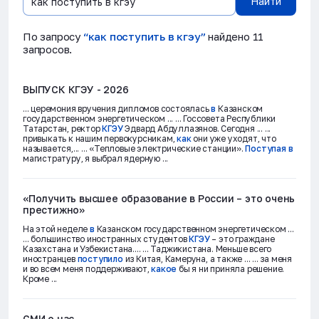
Найти
По запросу
“как поступить в кгэу”
найдено 11
запросов.
ВЫПУСК
КГЭУ
- 2026
... церемония вручения дипломов состоялась
в
Казанском
государственном энергетическом ... ... Госсовета Республики
Татарстан, ректор
КГЭУ
Эдвард Абдуллазянов. Сегодня ... ...
привыкать к нашим первокурсникам,
как
они уже уходят, что
называется,... ... «Тепловые электрические станции».
Поступая
в
магистратуру, я выбрал ядерную ...
«Получить высшее образование
в
России – это очень
престижно»
На этой неделе
в
Казанском государственном энергетическом ...
... большинство иностранных студентов
КГЭУ
– это граждане
Казахстана и Узбекистана.... ... Таджикистана. Меньше всего
иностранцев
поступило
из Китая, Камеруна, а также ... ... за меня
и во всем меня поддерживают,
какое
бы я ни приняла решение.
Кроме ...
СМИ о нас