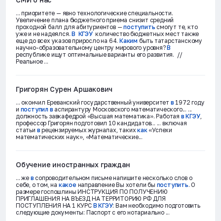
... приоритете — явно технологические специальности.
Увеличение плана бюджетного приема снизит средний
проходной балл для абитуриентов —
поступить
смогут те, кто
уже и не надеялся.
В
КГЭУ
количество бюджетных мест также
еще до всех указов приросло на 64.
Каким
быть татарстанскому
научно-образовательному центру мирового уровня?
В
республике ищут оптимальные варианты его развития. //
Реальное ...
Григорян Сурен Аршакович
... окончил Ереванский государственный университет
в
1972 году
и
поступил
в
аспирантуру Московского математического... ...
должность завкафедрой «Высшая математика». Работая
в
КГЭУ
,
профессор Григорян подготовил 10 кандидатов... ... включая
статьи
в
рецензируемых журналах, таких
как
«Успехи
математических наук», «Математические...
Обучение иностранных граждан
... же
в
сопроводительном письме напишите несколько слов о
себе, о том, на
какое
направление Вы хотели бы
поступить
. О
размере госпошлины ИНСТРУКЦИЯ ПО ПОЛУЧЕНИЮ
ПРИГЛАШЕНИЯ НА ВЪЕЗД НА ТЕРРИТОРИЮ РФ ДЛЯ
ПОСТУПЛЕНИЯ НА 1 КУРС
В
КГЭУ
: Вам необходимо подготовить
следующие документы: Паспорт с его нотариально ...