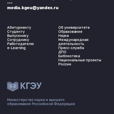
---
media.kgeu@yandex.ru
Абитуриенту
Об университете
Студенту
Образование
Выпускнику
Наука
Сотруднику
Международная
Работодателю
деятельность
e-Learning
Пресс-служба
ДПО
Библиотека
Национальные проекты
России
ЭНЕРГОКОД — ПОМОЩНИК КГЭУ
ONLINE ·
Министерство науки и высшего
образования Российской Федерации
🎓 Институты
📋 Приёмная комиссия