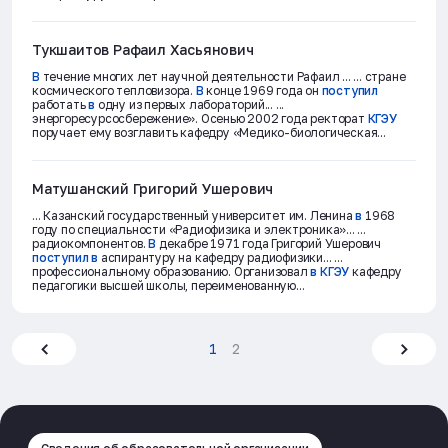
Тукшаитов Рафаил Хасьянович
В
течение многих лет научной деятельности Рафаил ... ... стране
космического тепловизора.
В
конце 1969 года он
поступил
работать
в
одну из первых лабораторий... ...
энергоресурсосбережение». Осенью 2002 года ректорат
КГЭУ
поручает ему возглавить кафедру «Медико-биологическая...
Матушанский Григорий Ушерович
... Казанский государственный университет им. Ленина
в
1968
году по специальности «Радиофизика и электроника»... ...
радиокомпонентов.
В
декабре 1971 года Григорий Ушерович
поступил
в
аспирантуру на кафедру радиофизики... ...
профессиональному образованию. Организовал
в
КГЭУ
кафедру
педагогики высшей школы, переименованную...
1
2