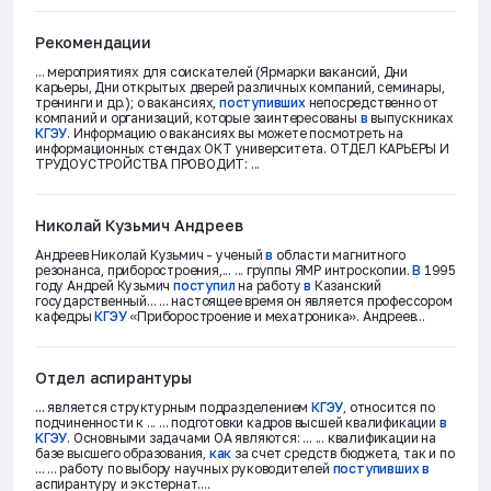
Рекомендации
... мероприятиях для соискателей (Ярмарки вакансий, Дни
карьеры, Дни открытых дверей различных компаний, семинары,
тренинги и др.); о вакансиях,
поступивших
непосредственно от
компаний и организаций, которые заинтересованы
в
выпускниках
КГЭУ
. Информацию о вакансиях вы можете посмотреть на
информационных стендах ОКТ университета. ОТДЕЛ КАРЬЕРЫ И
ТРУДОУСТРОЙСТВА ПРОВОДИТ: ...
Николай Кузьмич Андреев
Андреев Николай Кузьмич - ученый
в
области магнитного
резонанса, приборостроения,... ... группы ЯМР интроскопии.
В
1995
году Андрей Кузьмич
поступил
на работу
в
Казанский
государственный... ... настоящее время он является профессором
кафедры
КГЭУ
«Приборостроение и мехатроника». Андреев...
Отдел аспирантуры
... является структурным подразделением
КГЭУ
, относится по
подчиненности к ... ... подготовки кадров высшей квалификации
в
КГЭУ
. Основными задачами ОА являются: ... ... квалификации на
базе высшего образования,
как
за счет средств бюджета, так и по
... ... работу по выбору научных руководителей
поступивших
в
аспирантуру и экстернат....