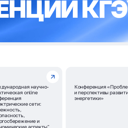
ЕНЦИИ КГЭ
дународная научно-
Конференция «Пробл
ктическая online
и перспективы развит
ференция
энергетики»
ектрические сети:
ежность,
опасность,
ргосбережение и
номические аспекты"