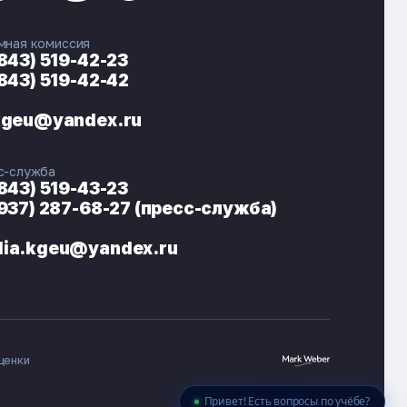
мная комиссия
(843) 519-42-23
(843) 519-42-42
ЭНЕРГОКОД — ПОМОЩНИК КГЭУ
ONLINE ·
kgeu@yandex.ru
🎓 Институты
📋 Приёмная комиссия
с-служба
🏠 Общежитие
🧮 Баллы и направления
(843) 519-43-23
(937) 287-68-27 (пресс-служба)
ia.kgeu@yandex.ru
ценки
Привет! Есть вопросы по учёбе?