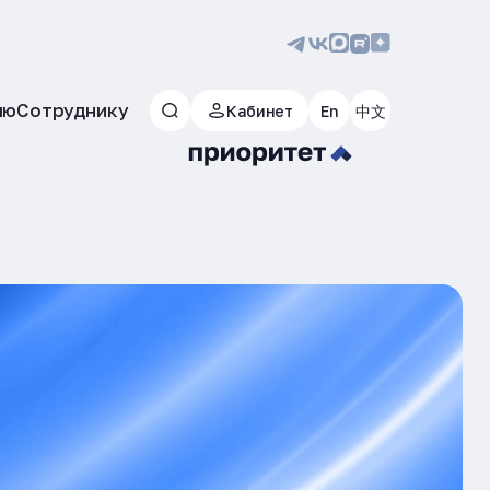
лю
Сотруднику
Кабинет
En
中文