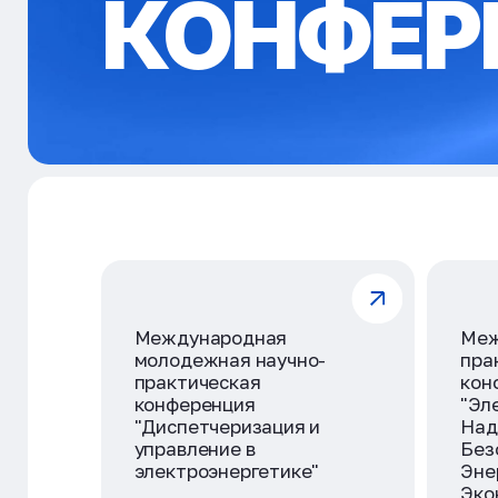
КОНФЕР
Международная
Меж
молодежная научно-
пра
практическая
кон
конференция
"Эл
"Диспетчеризация и
Над
управление в
Без
электроэнергетике"
Эне
Эко