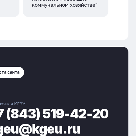
коммунальном хозяйстве"
рта сайта
вочная КГЭУ
7 (843) 519-42-20
geu@kgeu.ru