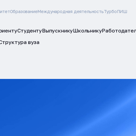
ситет
Образование
Международная деятельность
ТурбоПИШ
риенту
Студенту
Выпускнику
Школьнику
Работодате
Структура вуза